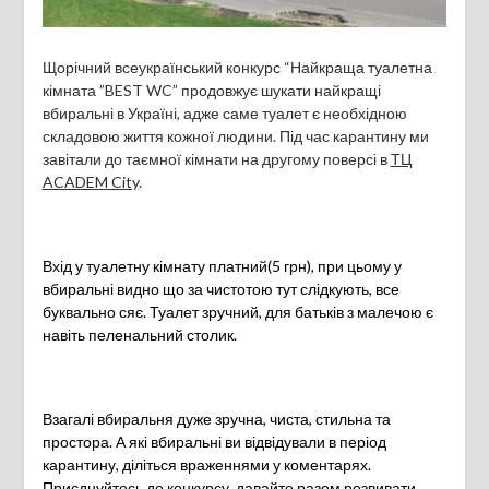
Щорічний всеукраїнський конкурс “Найкраща туалетна
кімната ”BEST WC” продовжує шукати найкращі
вбиральні в Україні, адже саме туалет є необхідною
складовою життя кожної людини. Під час карантину ми
завітали до таємної кімнати на другому поверсі в
ТЦ
ACADEM City
.
Вхід у туалетну кімнату платний(5 грн), при цьому у
вбиральні видно що за чистотою тут слідкують, все
буквально сяє. Туалет зручний, для батьків з малечою є
навіть пеленальний столик.
Взагалі вбиральня дуже зручна, чиста, стильна та
простора. А які вбиральні ви відвідували в період
карантину, діліться враженнями у коментарях.
Приєднуйтесь до конкурсу, давайте разом розвивати