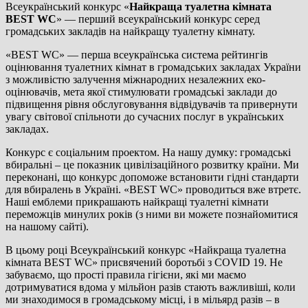
Всеукраїнський конкурс «
Найкраща туалетна кімната
BEST WC
» — перший всеукраїнський конкурс серед
громадських закладів на найкращу туалетну кімнату.
«BEST WC» — перша всеукраїнська система рейтингів
оцінювання туалетних кімнат в громадських закладах України
з можливістю залучення міжнародних незалежних еко-
оцінювачів, мета якої стимулювати громадські заклади до
підвищення рівня обслуговування відвідувачів та привернути
увагу світової спільноти до сучасних послуг в українських
закладах.
Конкурс є соціальним проектом. На нашу думку: громадські
вбиральні – це показник цивілізаційного розвитку країни. Ми
переконані, що конкурс допоможе встановити гідні стандарти
для вбиралень в Україні. «BEST WC» проводиться вже втретє.
Наші емблеми прикрашають найкращі туалетні кімнати
переможців минулих років (з ними ви можете познайомитися
на нашому сайті).
В цьому році Всеукраїнський конкурс «Найкраща туалетна
кімната BEST WC» присвячений боротьбі з COVID 19. Не
забуваємо, що прості правила гігієни, які ми маємо
дотримуватися вдома у мільйон разів стають важливіші, коли
ми знаходимося в громадському місці, і в мільярд разів – в