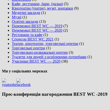
Кафе, ресторани, бари, їдальні
(5)
Кінотеатри (театри), музеї, зоопарки
(9)
Медичні заклади
(1)
Музеї
(1)
Освітні заклади
(13)
Переможці BEST WC — 2019
(7)
Переможці BEST WC — 2020
(2)
Ресторани та кафе
(1)
Спонсор BEST WC 2021
(1)
Театри, кінотеатри, торговельні центри
(1)
Торговельні центри
(1)
Торговельно-розважальні центри
(3)
Туалети для людей з особливими потребами
(1)
Учасники BEST WC — 2020
(38)
Ми у соціальних мережах
Прес-конференція нагородження BEST WC -2019