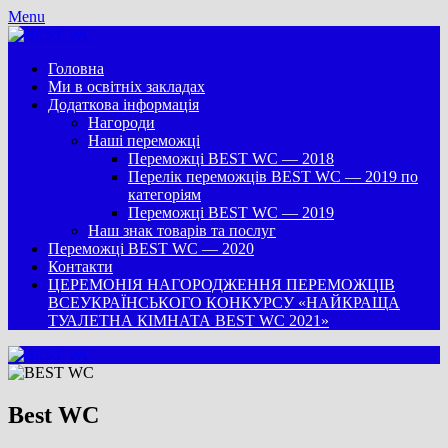
Menu
Головна
Ми в освітніх закладах
Додаткова інформація
Нагороди
Нашi переможцi
Переможці BEST WC — 2018
Перелік переможців BEST WC — 2019 по
категоріям
Переможці BEST WC — 2019
Наш знак товарів та послуг
Переможці BEST WC — 2020
Контакти
ЦЕРЕМОНІЯ НАГОРОДЖЕННЯ ПЕРЕМОЖЦІВ
ВСЕУКРАЇНСЬКОГО КОНКУРСУ «НАЙКРАЩА
ТУАЛЕТНА КІМНАТА BEST WC 2021»
Best WC